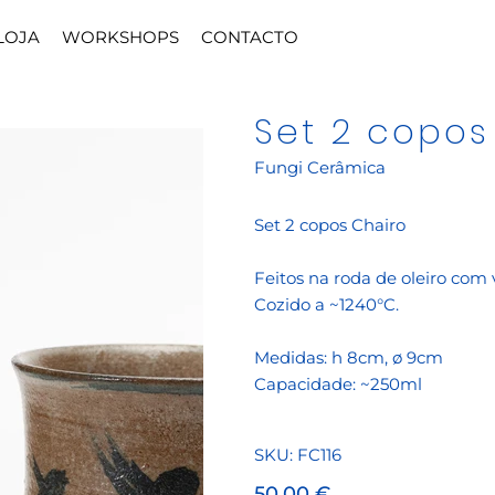
LOJA
WORKSHOPS
CONTACTO
Set 2 copos
Fungi Cerâmica
Set 2 copos Chairo
Feitos na roda de oleiro com
Cozido a ~1240°C.
Medidas: h 8cm, ø 9cm
Capacidade: ~250ml
SKU
SKU:
FC116
FC116
Preço
50,00 €