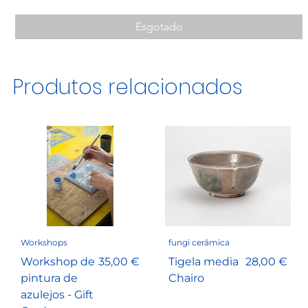
Esgotado
Produtos relacionados
Workshops
fungi cerâmica
Preço
Preço
Workshop de
35,00 €
Tigela media
28,00 €
pintura de
Chairo
azulejos - Gift