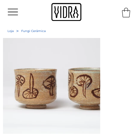
>
Loja
Fungi Cerâmica