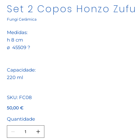
Set 2 Copos Honzo Zufu
Fungi Cerâmica
Medidas:
h 8 cm
ø 45509 ?
Capacidade:
220 ml
SKU
SKU:
FC08
FC08
Preço
50,00 €
Quantidade