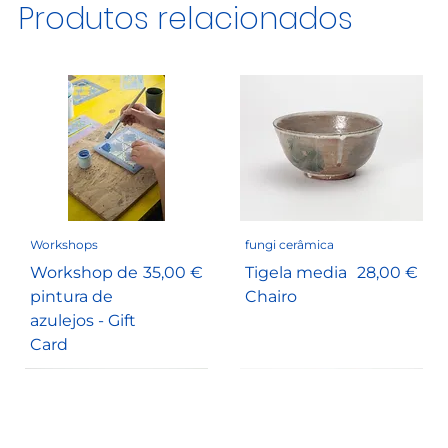
Produtos relacionados
Workshops
fungi cerâmica
Preço
Preço
Workshop de
35,00 €
Tigela media
28,00 €
pintura de
Chairo
azulejos - Gift
Card