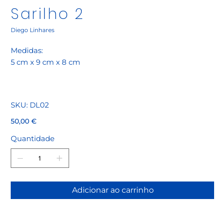
Sarilho 2
Diego Linhares
Medidas:
5 cm x 9 cm x 8 cm
SKU
SKU:
DL02
DL02
Preço
50,00 €
Quantidade
Adicionar ao carrinho