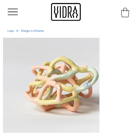
>
Loja
Diego Linhares