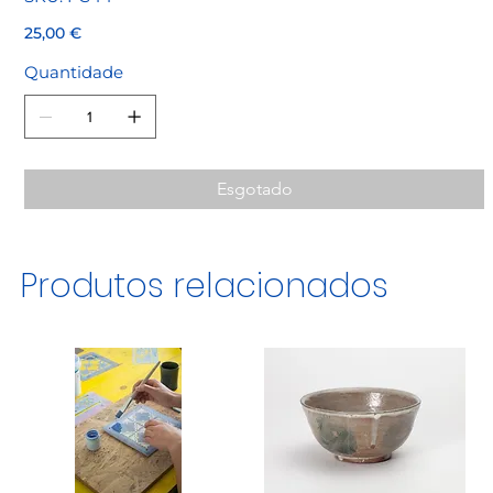
FC44
Preço
25,00 €
Quantidade
Esgotado
Produtos relacionados