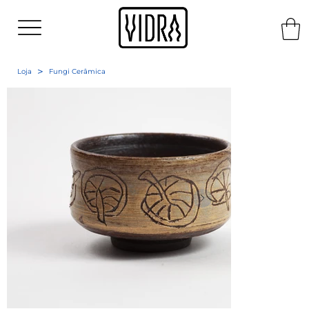
>
Loja
Fungi Cerâmica