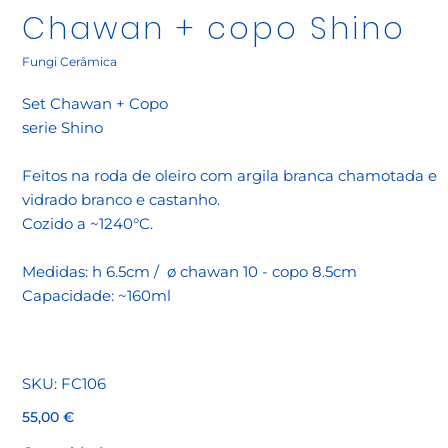
Chawan + copo Shino
Fungi Cerâmica
Set Chawan + Copo
serie Shino
Feitos na roda de oleiro com argila branca chamotada e
vidrado branco e castanho.
Cozido a ~1240°C.
Medidas: h 6.5cm / ø chawan 10 - copo 8.5cm
Capacidade: ~160ml
SKU
SKU:
FC106
FC106
Preço
55,00 €