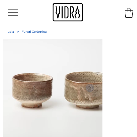
>
Loja
Fungi Cerâmica