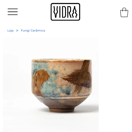
>
Loja
Fungi Cerâmica