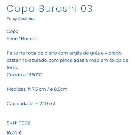
Copo Burashi 03
Fungi Cerâmica
Copo
Serie "Burashi"
Feito na roda de oleiro com argila de grés e vidrado
castanho-azulado, com pinceladas a mão em óxido de
ferro.
Cozido a 1260°C.
Medidas: h 7.5 cm / ø 8.5cm
Capacidade: ~ 220 ml
SKU
SKU:
FC62
FC62
Preço
18,00 €