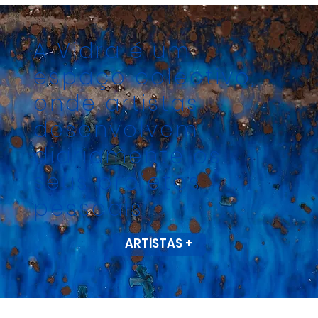
A Vidra é um
espaço colectivo,
onde artistas
desenvolvem
diariamente os
seus projetos
pessoais
ARTISTAS +