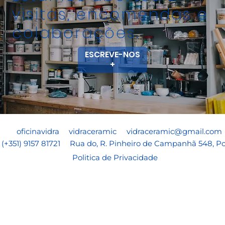
visitas, encomendas e
colaborações.
ESCREVE-NOS
+
oficinavidra
vidraceramic
vidraceramic@gmail.com
​(+351) 9157 81721
Rua do, R. Pinheiro de Campanhã 548, Po
Politica de Privacidade