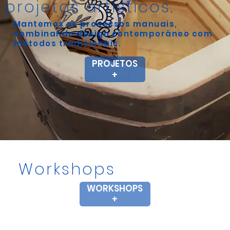
projetos artísticos.
Mantemos os processos manuais,
combinando design contemporâneo com
métodos tradicionais.
PROJETOS
+
Workshops
WORKSHOPS
+