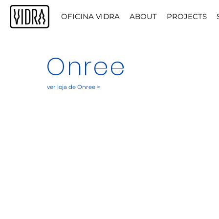
OFICINA VIDRA
ABOUT
PROJECTS
Onree
ver loja de Onree >