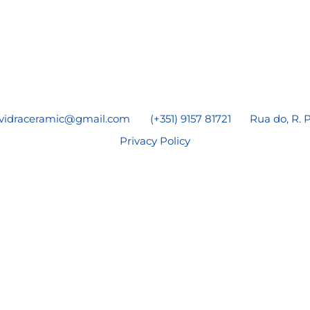
vidraceramic@gmail.com
(+351) 9157 81721
Rua do, R. 
Privacy Policy