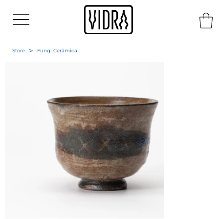
>
Store
Fungi Cerâmica