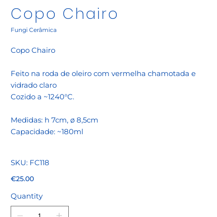
Copo Chairo
Fungi Cerâmica
Copo Chairo
Feito na roda de oleiro com vermelha chamotada e
vidrado claro
Cozido a ~1240°C.
Medidas: h 7cm, ø 8,5cm
Capacidade: ~180ml
SKU
SKU:
FC118
FC118
Price
€25.00
Quantity