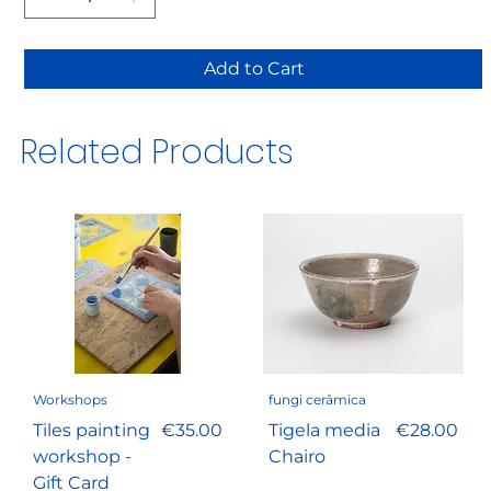
Add to Cart
Related Products
Workshops
fungi cerâmica
Price
Price
Tiles painting
€35.00
Tigela media
€28.00
workshop -
Chairo
Gift Card