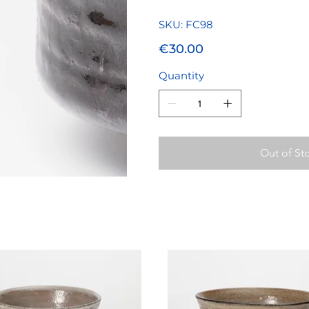
SKU
SKU:
FC98
FC98
Price
€30.00
Quantity
Out of St